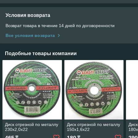
Условия возврата
Возврат товара в течение 14 дней по договоренности
Все условия возврата
Подобные товары компании
Диск отрезной по металлу
Диск отрезной по металлу
Диск
230х2,0х22
150х1,6х22
180х
465
180
290
₸
₸