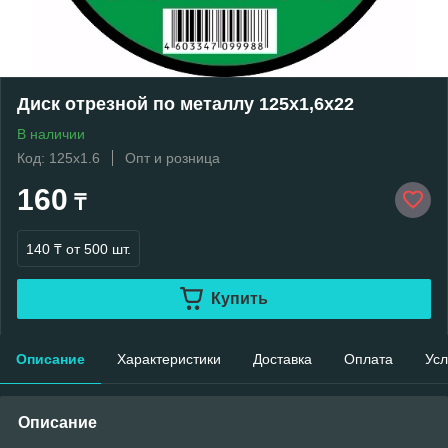
Диск отрезной по металлу 125х1,6х22
В наличии
Код: 125х1.6
Опт и розница
160
₸
140 ₸
от 500 шт.
Купить
Описание
Характеристики
Доставка
Оплата
Усл
Описание