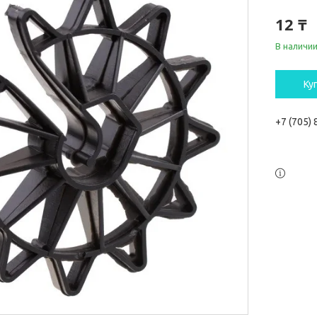
12 ₸
В наличи
Ку
+7 (705)