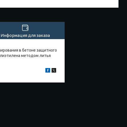
Информация для заказа
ирования в бетоне защитного
олиэтилена методом литья