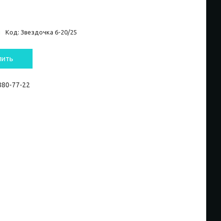
и
Код:
Звездочка 6-20/25
пить
 880-77-22