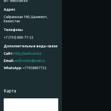
ИП "wellcom.kz"
Сайрамская 190, Шымкент,
Казахстан
+7 (705) 880-77-22
http://wellcom.kz
wellcomkz@mail.ru
+77058807722
Карта