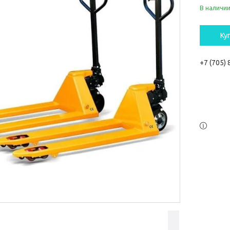
В наличи
Ку
+7 (705)