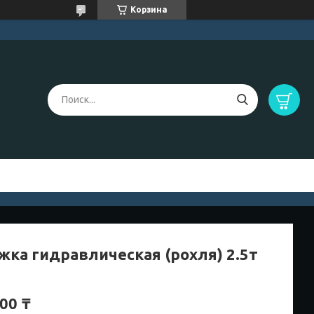
Корзина
жка гидравлическая (рохля) 2.5т
00 ₸