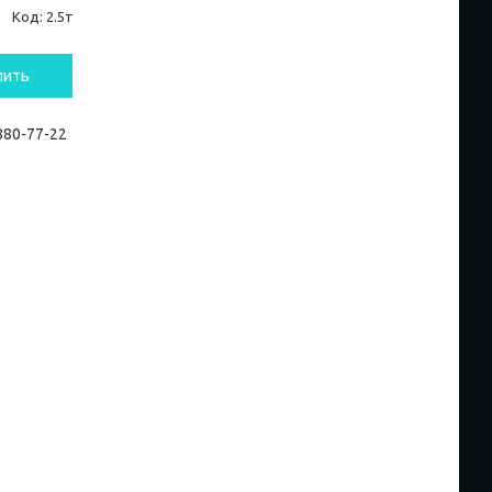
и
Код:
2.5т
пить
 880-77-22