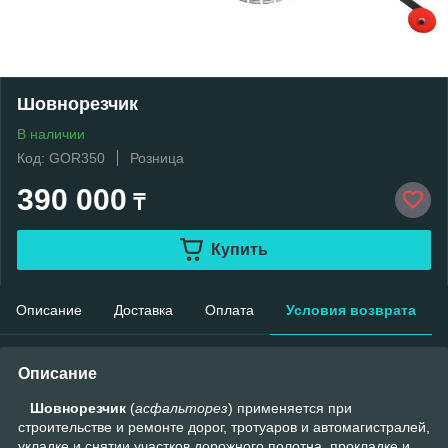
Шовнорезчик
В наличии
Код: GOR350
Розница
390 000
₸
Купить
Описание
Доставка
Оплата
Условия возврата
Описание
Шовнорезчик
(
асфальторез
) применяется при
строительстве и ремонте дорог, тротуаров и автомагистралей,
укладке и снятии участков дорожного полотна, прокладке и