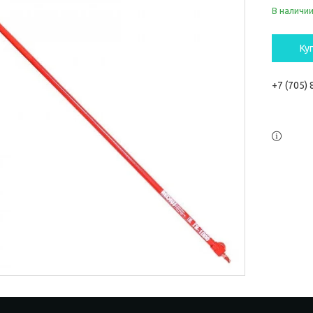
В наличи
Ку
+7 (705)