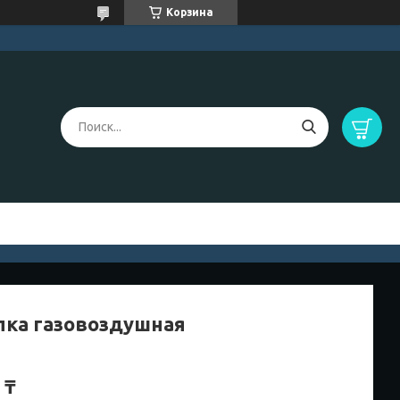
Корзина
лка газовоздушная
 ₸