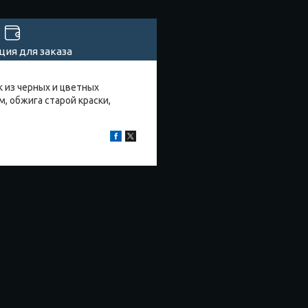
ия для заказа
к из черных и цветных
, обжига старой краски,