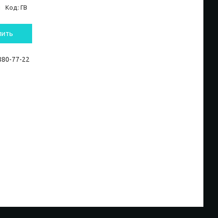
и
Код:
ГВ
пить
 880-77-22