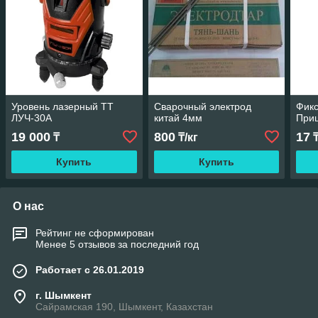
Уровень лазерный TT
Сварочный электрод
Фикс
ЛУЧ-30А
китай 4мм
Прищ
19 000
800
17
₸
₸/кг
Купить
Купить
О нас
Рейтинг не сформирован
Менее 5 отзывов за последний год
Работает с 26.01.2019
г. Шымкент
Сайрамская 190, Шымкент, Казахстан