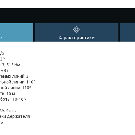
е
Характеристики
/5
±3º
 3; 515 Нм
 мВт
емых линий: 2
льной линии: 110º
ной линии: 110º
ь: 15 м
оты: 10-16 ч.
А: 4 шт.
овки держателя
ль