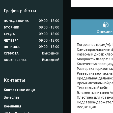
График работы
09:00
18:00
ПОНЕДЕЛЬНИК
09:00
18:00
ВТОРНИК
Описани
09:00
18:00
СРЕДА
09:00
18:00
ЧЕТВЕРГ
Погрешность(мм/м):1
09:00
18:00
ПЯТНИЦА
Самовыравнивание: 
Выходной
СУББОТА
Лазерный диод: класс
Мощность лазера: 10
Выходной
ВОСКРЕСЕНЬЕ
Количество проециру
Развертка горизонта
Развертка вертикаль
Предельная дальност
Контакты
Время автономной раб
Текстильный кейс
Элементы питания АА
Пластина для устан
Вячеслав
Подставка-держате
Вес, кг: 0,48