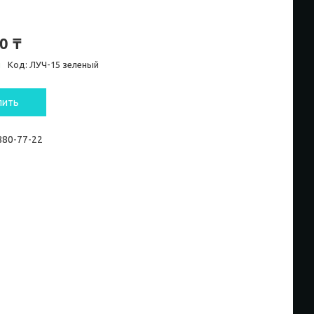
0 ₸
и
Код:
ЛУЧ-15 зеленый
пить
 880-77-22