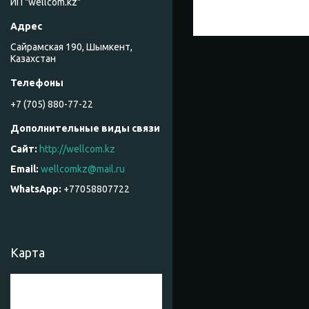
ИП "wellcom.kz"
Сайрамская 190, Шымкент,
Казахстан
+7 (705) 880-77-22
http://wellcom.kz
wellcomkz@mail.ru
+77058807722
Карта