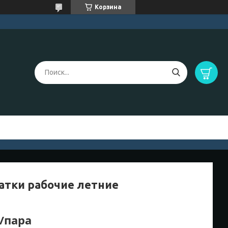
Корзина
атки рабочие летние
₸/пара