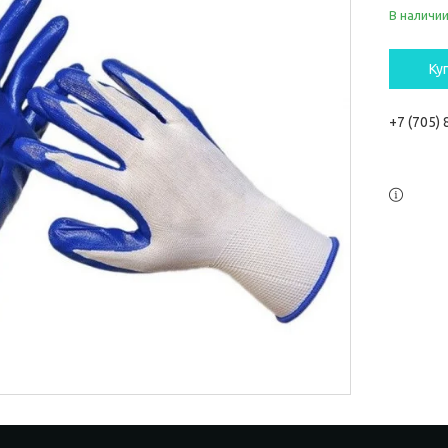
В наличи
Ку
+7 (705)