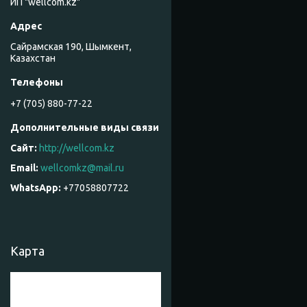
ИП "wellcom.kz"
Сайрамская 190, Шымкент,
Казахстан
+7 (705) 880-77-22
http://wellcom.kz
wellcomkz@mail.ru
+77058807722
Карта