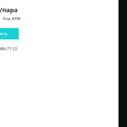
₸/пара
и
Код:
#300
пить
 880-77-22