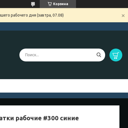
Корзина
его рабочего дня (завтра, 07.08)
атки рабочие #300 синие