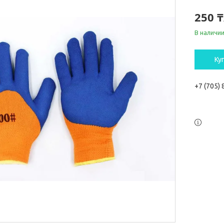
250 
В наличи
Ку
+7 (705)