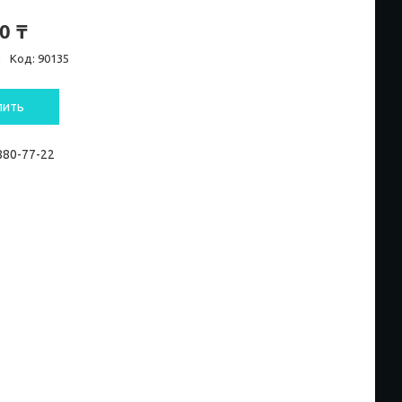
0 ₸
и
Код:
90135
пить
 880-77-22