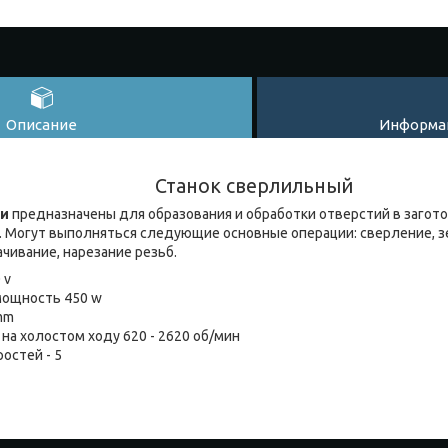
Описание
Информац
Станок сверлильный
ки
предназначены для образования и обработки отверстий в загото
 Могут выполняться следующие основные операции: сверление, зе
чивание, нарезание резьб.
 v
мощность 450 w
 mm
на холостом ходу 620 - 2620 об/мин
остей - 5