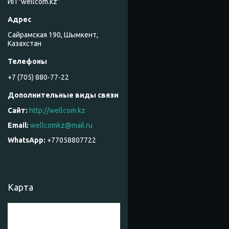
ИП "wellcom.kz"
Сайрамская 190, Шымкент,
Казахстан
+7 (705) 880-77-22
http://wellcom.kz
wellcomkz@mail.ru
+77058807722
Карта