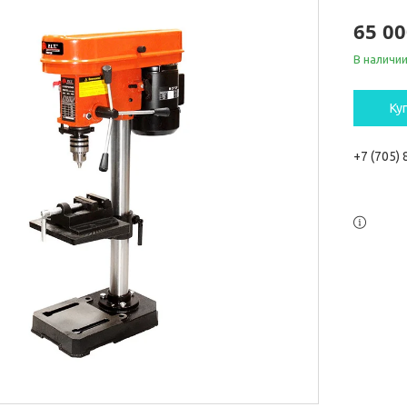
65 00
В наличи
Ку
+7 (705)